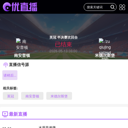
英冠 半决赛次回合
已结束
2026-05-13 03:00
南安普顿
米德尔斯堡
直播信号源
请稍后...
相关标签:
英冠
南安普顿
米德尔斯堡
最新直播
水原音速弹